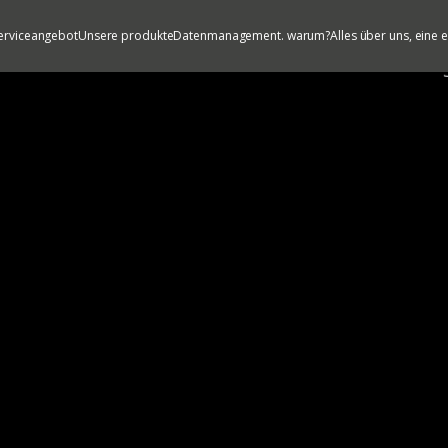
erviceangebot
Unsere produkte
Datenmanagement. warum?
Alles über uns, eine 