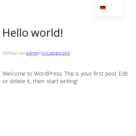
DE
Zum
EN
Inhalt
springen
Hello world!
NL
Verfasst von
admin
in
Uncategorized
Welcome to WordPress. This is your first post. Edit
or delete it, then start writing!